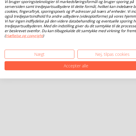
Vi bruger sporingsteknologier til markedsføringsformål og bruger sporing på
serversiden samt tredjepartsudbydere til dette formål, hvilket kan indebære b
cookies, fingeraftryk, sporingspixels og IP-adresser på tværs af enheder. Vi ind
også tredjepartsindhold fra andre udbydere (videoplatforme) på vores hjemm
Vi har ingen indflydelse på den videre databehandling og eventuelle sporing h
tredjepartsudbyderen. Med din indstilling giver du dit samtykke til de processe
er beskrevet ovenfor. Du kan tilbagekalde dit samtykke med virkning for fremt
(
Hæftelse og copyright
)
Nægt
Nej, tilpas cookies
Accepter alle