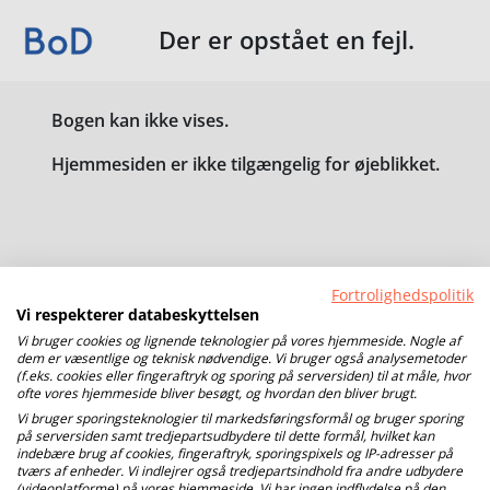
Der er opstået en fejl.
Bogen kan ikke vises.
Hjemmesiden er ikke tilgængelig for øjeblikket.
Fortrolighedspolitik
Vi respekterer databeskyttelsen
Vi bruger cookies og lignende teknologier på vores hjemmeside. Nogle af
dem er væsentlige og teknisk nødvendige. Vi bruger også analysemetoder
(f.eks. cookies eller fingeraftryk og sporing på serversiden) til at måle, hvor
ofte vores hjemmeside bliver besøgt, og hvordan den bliver brugt.
Vi bruger sporingsteknologier til markedsføringsformål og bruger sporing
på serversiden samt tredjepartsudbydere til dette formål, hvilket kan
indebære brug af cookies, fingeraftryk, sporingspixels og IP-adresser på
tværs af enheder. Vi indlejrer også tredjepartsindhold fra andre udbydere
(videoplatforme) på vores hjemmeside. Vi har ingen indflydelse på den