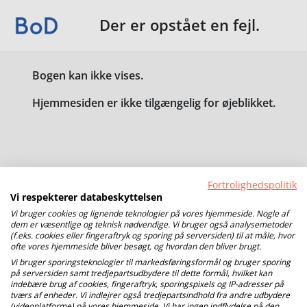
Der er opstået en fejl.
Bogen kan ikke vises.
Hjemmesiden er ikke tilgængelig for øjeblikket.
Fortrolighedspolitik
Vi respekterer databeskyttelsen
Vi bruger cookies og lignende teknologier på vores hjemmeside. Nogle af
dem er væsentlige og teknisk nødvendige. Vi bruger også analysemetoder
(f.eks. cookies eller fingeraftryk og sporing på serversiden) til at måle, hvor
ofte vores hjemmeside bliver besøgt, og hvordan den bliver brugt.
Vi bruger sporingsteknologier til markedsføringsformål og bruger sporing
på serversiden samt tredjepartsudbydere til dette formål, hvilket kan
indebære brug af cookies, fingeraftryk, sporingspixels og IP-adresser på
tværs af enheder. Vi indlejrer også tredjepartsindhold fra andre udbydere
(videoplatforme) på vores hjemmeside. Vi har ingen indflydelse på den