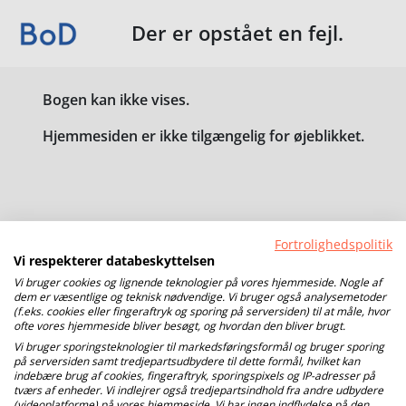
Der er opstået en fejl.
Bogen kan ikke vises.
Hjemmesiden er ikke tilgængelig for øjeblikket.
Fortrolighedspolitik
Vi respekterer databeskyttelsen
Vi bruger cookies og lignende teknologier på vores hjemmeside. Nogle af
dem er væsentlige og teknisk nødvendige. Vi bruger også analysemetoder
(f.eks. cookies eller fingeraftryk og sporing på serversiden) til at måle, hvor
ofte vores hjemmeside bliver besøgt, og hvordan den bliver brugt.
Vi bruger sporingsteknologier til markedsføringsformål og bruger sporing
på serversiden samt tredjepartsudbydere til dette formål, hvilket kan
indebære brug af cookies, fingeraftryk, sporingspixels og IP-adresser på
tværs af enheder. Vi indlejrer også tredjepartsindhold fra andre udbydere
(videoplatforme) på vores hjemmeside. Vi har ingen indflydelse på den