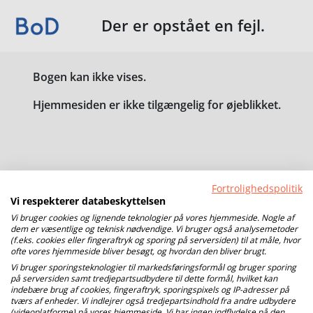
Der er opstået en fejl.
Bogen kan ikke vises.
Hjemmesiden er ikke tilgængelig for øjeblikket.
Fortrolighedspolitik
Vi respekterer databeskyttelsen
Vi bruger cookies og lignende teknologier på vores hjemmeside. Nogle af
dem er væsentlige og teknisk nødvendige. Vi bruger også analysemetoder
(f.eks. cookies eller fingeraftryk og sporing på serversiden) til at måle, hvor
ofte vores hjemmeside bliver besøgt, og hvordan den bliver brugt.
Vi bruger sporingsteknologier til markedsføringsformål og bruger sporing
på serversiden samt tredjepartsudbydere til dette formål, hvilket kan
indebære brug af cookies, fingeraftryk, sporingspixels og IP-adresser på
tværs af enheder. Vi indlejrer også tredjepartsindhold fra andre udbydere
(videoplatforme) på vores hjemmeside. Vi har ingen indflydelse på den