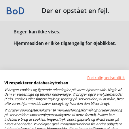
Der er opstået en fejl.
Bogen kan ikke vises.
Hjemmesiden er ikke tilgængelig for øjeblikket.
Fortrolighedspolitik
Vi respekterer databeskyttelsen
Vi bruger cookies og lignende teknologier på vores hjemmeside. Nogle af
dem er væsentlige og teknisk nødvendige. Vi bruger også analysemetoder
(f.eks. cookies eller fingeraftryk og sporing på serversiden) til at måle, hvor
ofte vores hjemmeside bliver besøgt, og hvordan den bliver brugt.
Vi bruger sporingsteknologier til markedsføringsformål og bruger sporing
på serversiden samt tredjepartsudbydere til dette formål, hvilket kan
indebære brug af cookies, fingeraftryk, sporingspixels og IP-adresser på
tværs af enheder. Vi indlejrer også tredjepartsindhold fra andre udbydere
(videoplatforme) på vores hjemmeside. Vi har ingen indflydelse på den