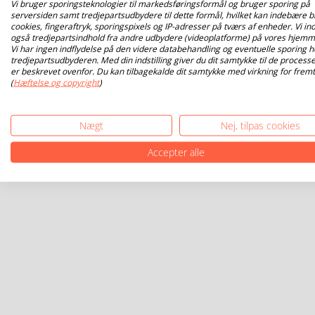
Vi bruger sporingsteknologier til markedsføringsformål og bruger sporing på
serversiden samt tredjepartsudbydere til dette formål, hvilket kan indebære b
cookies, fingeraftryk, sporingspixels og IP-adresser på tværs af enheder. Vi ind
også tredjepartsindhold fra andre udbydere (videoplatforme) på vores hjemm
Vi har ingen indflydelse på den videre databehandling og eventuelle sporing h
tredjepartsudbyderen. Med din indstilling giver du dit samtykke til de processe
er beskrevet ovenfor. Du kan tilbagekalde dit samtykke med virkning for fremt
(
Hæftelse og copyright
)
Nægt
Nej, tilpas cookies
Accepter alle