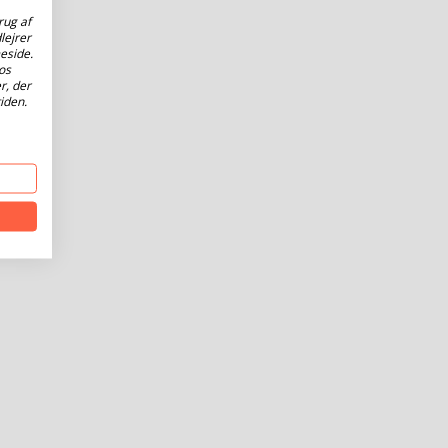
rug af
lejrer
eside.
os
r, der
iden.