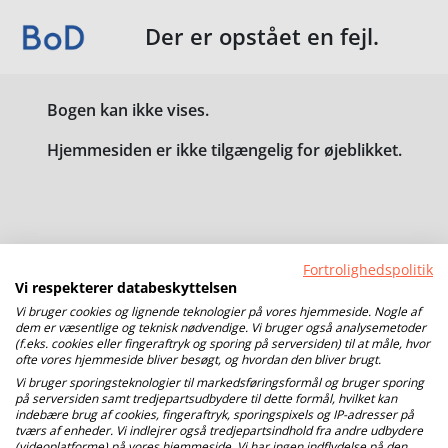
Der er opstået en fejl.
Bogen kan ikke vises.
Hjemmesiden er ikke tilgængelig for øjeblikket.
Fortrolighedspolitik
Vi respekterer databeskyttelsen
Vi bruger cookies og lignende teknologier på vores hjemmeside. Nogle af
dem er væsentlige og teknisk nødvendige. Vi bruger også analysemetoder
(f.eks. cookies eller fingeraftryk og sporing på serversiden) til at måle, hvor
ofte vores hjemmeside bliver besøgt, og hvordan den bliver brugt.
Vi bruger sporingsteknologier til markedsføringsformål og bruger sporing
på serversiden samt tredjepartsudbydere til dette formål, hvilket kan
indebære brug af cookies, fingeraftryk, sporingspixels og IP-adresser på
tværs af enheder. Vi indlejrer også tredjepartsindhold fra andre udbydere
(videoplatforme) på vores hjemmeside. Vi har ingen indflydelse på den