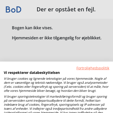
Der er opstået en fejl.
Bogen kan ikke vises.
Hjemmesiden er ikke tilgængelig for øjeblikket.
Fortrolighedspolitik
Vi respekterer databeskyttelsen
Vi bruger cookies og lignende teknologier på vores hjemmeside. Nogle af
dem er væsentlige og teknisk nødvendige. Vi bruger også analysemetoder
(f.eks. cookies eller fingeraftryk og sporing på serversiden) til at måle, hvor
ofte vores hjemmeside bliver besøgt, og hvordan den bliver brugt.
Vi bruger sporingsteknologier til markedsføringsformål og bruger sporing
på serversiden samt tredjepartsudbydere til dette formål, hvilket kan
indebære brug af cookies, fingeraftryk, sporingspixels og IP-adresser på
tværs af enheder. Vi indlejrer også tredjepartsindhold fra andre udbydere
(videoplatforme) på vores hjemmeside. Vi har ingen indflydelse på den