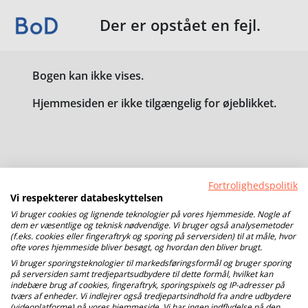
Der er opstået en fejl.
Bogen kan ikke vises.
Hjemmesiden er ikke tilgængelig for øjeblikket.
Fortrolighedspolitik
Vi respekterer databeskyttelsen
Vi bruger cookies og lignende teknologier på vores hjemmeside. Nogle af
dem er væsentlige og teknisk nødvendige. Vi bruger også analysemetoder
(f.eks. cookies eller fingeraftryk og sporing på serversiden) til at måle, hvor
ofte vores hjemmeside bliver besøgt, og hvordan den bliver brugt.
Vi bruger sporingsteknologier til markedsføringsformål og bruger sporing
på serversiden samt tredjepartsudbydere til dette formål, hvilket kan
indebære brug af cookies, fingeraftryk, sporingspixels og IP-adresser på
tværs af enheder. Vi indlejrer også tredjepartsindhold fra andre udbydere
(videoplatforme) på vores hjemmeside. Vi har ingen indflydelse på den