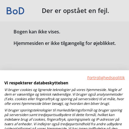
Der er opstået en fejl.
Bogen kan ikke vises.
Hjemmesiden er ikke tilgængelig for øjeblikket.
Fortrolighedspolitik
Vi respekterer databeskyttelsen
Vi bruger cookies og lignende teknologier på vores hjemmeside. Nogle af
dem er væsentlige og teknisk nødvendige. Vi bruger også analysemetoder
(f.eks. cookies eller fingeraftryk og sporing på serversiden) til at måle, hvor
ofte vores hjemmeside bliver besøgt, og hvordan den bliver brugt.
Vi bruger sporingsteknologier til markedsføringsformål og bruger sporing
på serversiden samt tredjepartsudbydere til dette formål, hvilket kan
indebære brug af cookies, fingeraftryk, sporingspixels og IP-adresser på
tværs af enheder. Vi indlejrer også tredjepartsindhold fra andre udbydere
(videoplatforme) på vores hjemmeside. Vi har ingen indflydelse på den