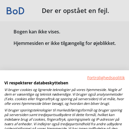
Der er opstået en fejl.
Bogen kan ikke vises.
Hjemmesiden er ikke tilgængelig for øjeblikket.
Fortrolighedspolitik
Vi respekterer databeskyttelsen
Vi bruger cookies og lignende teknologier på vores hjemmeside. Nogle af
dem er væsentlige og teknisk nødvendige. Vi bruger også analysemetoder
(f.eks. cookies eller fingeraftryk og sporing på serversiden) til at måle, hvor
ofte vores hjemmeside bliver besøgt, og hvordan den bliver brugt.
Vi bruger sporingsteknologier til markedsføringsformål og bruger sporing
på serversiden samt tredjepartsudbydere til dette formål, hvilket kan
indebære brug af cookies, fingeraftryk, sporingspixels og IP-adresser på
tværs af enheder. Vi indlejrer også tredjepartsindhold fra andre udbydere
(videoplatforme) på vores hjemmeside. Vi har ingen indflydelse på den