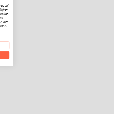
rug af
lejrer
eside.
os
r, der
iden.