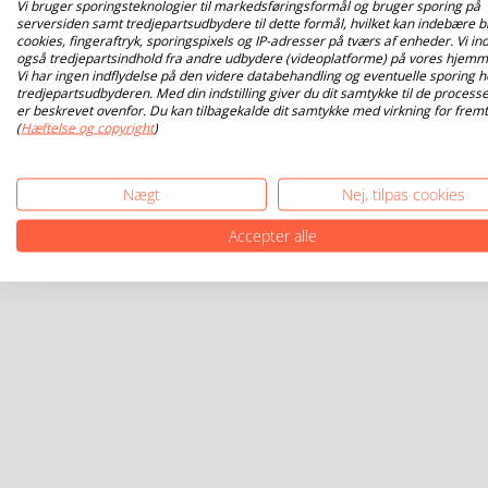
Vi bruger sporingsteknologier til markedsføringsformål og bruger sporing på
serversiden samt tredjepartsudbydere til dette formål, hvilket kan indebære b
cookies, fingeraftryk, sporingspixels og IP-adresser på tværs af enheder. Vi ind
også tredjepartsindhold fra andre udbydere (videoplatforme) på vores hjemm
Vi har ingen indflydelse på den videre databehandling og eventuelle sporing h
tredjepartsudbyderen. Med din indstilling giver du dit samtykke til de processe
er beskrevet ovenfor. Du kan tilbagekalde dit samtykke med virkning for fremt
(
Hæftelse og copyright
)
Nægt
Nej, tilpas cookies
Accepter alle