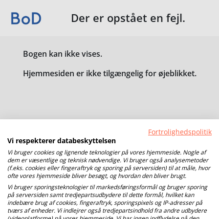
Der er opstået en fejl.
Bogen kan ikke vises.
Hjemmesiden er ikke tilgængelig for øjeblikket.
Fortrolighedspolitik
Vi respekterer databeskyttelsen
Vi bruger cookies og lignende teknologier på vores hjemmeside. Nogle af
dem er væsentlige og teknisk nødvendige. Vi bruger også analysemetoder
(f.eks. cookies eller fingeraftryk og sporing på serversiden) til at måle, hvor
ofte vores hjemmeside bliver besøgt, og hvordan den bliver brugt.
Vi bruger sporingsteknologier til markedsføringsformål og bruger sporing
på serversiden samt tredjepartsudbydere til dette formål, hvilket kan
indebære brug af cookies, fingeraftryk, sporingspixels og IP-adresser på
tværs af enheder. Vi indlejrer også tredjepartsindhold fra andre udbydere
(videoplatforme) på vores hjemmeside. Vi har ingen indflydelse på den