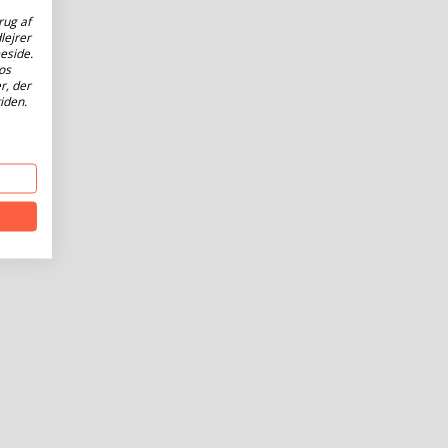
rug af
lejrer
eside.
os
r, der
iden.