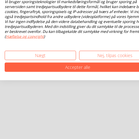
Vi bruger sporingsteknologier til markedsføringsformål og bruger sporing på
serversiden samt tredjepartsudbydere til dette formål, hvilket kan indebære b
cookies, fingeraftryk, sporingspixels og IP-adresser på tværs af enheder. Vi ind
også tredjepartsindhold fra andre udbydere (videoplatforme) på vores hjemm
Vi har ingen indflydelse på den videre databehandling og eventuelle sporing h
tredjepartsudbyderen. Med din indstilling giver du dit samtykke til de processe
er beskrevet ovenfor. Du kan tilbagekalde dit samtykke med virkning for fremt
(
Hæftelse og copyright
)
Nægt
Nej, tilpas cookies
Accepter alle