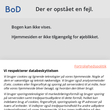
Der er opstået en fejl.
Bogen kan ikke vises.
Hjemmesiden er ikke tilgængelig for øjeblikket.
Fortrolighedspolitik
Vi respekterer databeskyttelsen
Vi bruger cookies og lignende teknologier på vores hjemmeside. Nogle af
dem er væsentlige og teknisk nødvendige. Vi bruger også analysemetoder
(f.eks. cookies eller fingeraftryk og sporing på serversiden) til at måle, hvor
ofte vores hjemmeside bliver besøgt, og hvordan den bliver brugt.
Vi bruger sporingsteknologier til markedsføringsformål og bruger sporing
på serversiden samt tredjepartsudbydere til dette formål, hvilket kan
indebære brug af cookies, fingeraftryk, sporingspixels og IP-adresser på
tværs af enheder. Vi indlejrer også tredjepartsindhold fra andre udbydere
(videoplatforme) på vores hjemmeside. Vi har ingen indflydelse på den