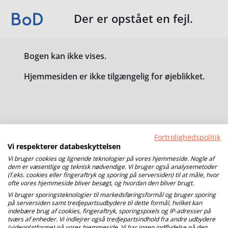
Der er opstået en fejl.
Bogen kan ikke vises.
Hjemmesiden er ikke tilgængelig for øjeblikket.
Fortrolighedspolitik
Vi respekterer databeskyttelsen
Vi bruger cookies og lignende teknologier på vores hjemmeside. Nogle af
dem er væsentlige og teknisk nødvendige. Vi bruger også analysemetoder
(f.eks. cookies eller fingeraftryk og sporing på serversiden) til at måle, hvor
ofte vores hjemmeside bliver besøgt, og hvordan den bliver brugt.
Vi bruger sporingsteknologier til markedsføringsformål og bruger sporing
på serversiden samt tredjepartsudbydere til dette formål, hvilket kan
indebære brug af cookies, fingeraftryk, sporingspixels og IP-adresser på
tværs af enheder. Vi indlejrer også tredjepartsindhold fra andre udbydere
(videoplatforme) på vores hjemmeside. Vi har ingen indflydelse på den