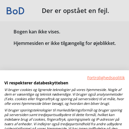
Der er opstået en fejl.
Bogen kan ikke vises.
Hjemmesiden er ikke tilgængelig for øjeblikket.
Fortrolighedspolitik
Vi respekterer databeskyttelsen
Vi bruger cookies og lignende teknologier på vores hjemmeside. Nogle af
dem er væsentlige og teknisk nødvendige. Vi bruger også analysemetoder
(f.eks. cookies eller fingeraftryk og sporing på serversiden) til at måle, hvor
ofte vores hjemmeside bliver besøgt, og hvordan den bliver brugt.
Vi bruger sporingsteknologier til markedsføringsformål og bruger sporing
på serversiden samt tredjepartsudbydere til dette formål, hvilket kan
indebære brug af cookies, fingeraftryk, sporingspixels og IP-adresser på
tværs af enheder. Vi indlejrer også tredjepartsindhold fra andre udbydere
(videoplatforme) på vores hjemmeside. Vi har ingen indflydelse på den