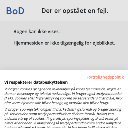
Der er opstået en fejl.
Bogen kan ikke vises.
Hjemmesiden er ikke tilgængelig for øjeblikket.
Fortrolighedspolitik
Vi respekterer databeskyttelsen
Vi bruger cookies og lignende teknologier på vores hjemmeside. Nogle af
dem er væsentlige og teknisk nødvendige. Vi bruger også analysemetoder
(f.eks. cookies eller fingeraftryk og sporing på serversiden) til at måle, hvor
ofte vores hjemmeside bliver besøgt, og hvordan den bliver brugt.
Vi bruger sporingsteknologier til markedsføringsformål og bruger sporing
på serversiden samt tredjepartsudbydere til dette formål, hvilket kan
indebære brug af cookies, fingeraftryk, sporingspixels og IP-adresser på
tværs af enheder. Vi indlejrer også tredjepartsindhold fra andre udbydere
(videoplatforme) på vores hjemmeside. Vi har ingen indflydelse på den