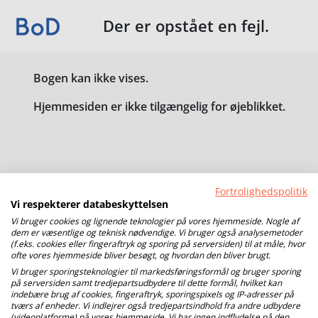
Der er opstået en fejl.
Bogen kan ikke vises.
Hjemmesiden er ikke tilgængelig for øjeblikket.
Fortrolighedspolitik
Vi respekterer databeskyttelsen
Vi bruger cookies og lignende teknologier på vores hjemmeside. Nogle af
dem er væsentlige og teknisk nødvendige. Vi bruger også analysemetoder
(f.eks. cookies eller fingeraftryk og sporing på serversiden) til at måle, hvor
ofte vores hjemmeside bliver besøgt, og hvordan den bliver brugt.
Vi bruger sporingsteknologier til markedsføringsformål og bruger sporing
på serversiden samt tredjepartsudbydere til dette formål, hvilket kan
indebære brug af cookies, fingeraftryk, sporingspixels og IP-adresser på
tværs af enheder. Vi indlejrer også tredjepartsindhold fra andre udbydere
(videoplatforme) på vores hjemmeside. Vi har ingen indflydelse på den