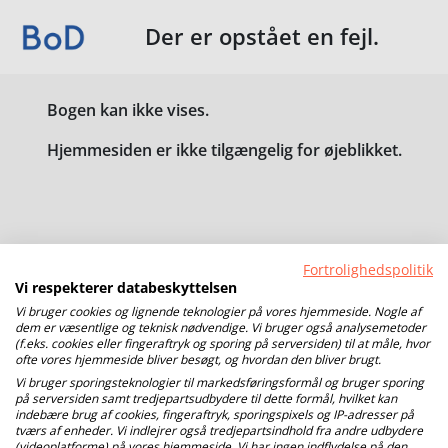
Der er opstået en fejl.
Bogen kan ikke vises.
Hjemmesiden er ikke tilgængelig for øjeblikket.
Fortrolighedspolitik
Vi respekterer databeskyttelsen
Vi bruger cookies og lignende teknologier på vores hjemmeside. Nogle af
dem er væsentlige og teknisk nødvendige. Vi bruger også analysemetoder
(f.eks. cookies eller fingeraftryk og sporing på serversiden) til at måle, hvor
ofte vores hjemmeside bliver besøgt, og hvordan den bliver brugt.
Vi bruger sporingsteknologier til markedsføringsformål og bruger sporing
på serversiden samt tredjepartsudbydere til dette formål, hvilket kan
indebære brug af cookies, fingeraftryk, sporingspixels og IP-adresser på
tværs af enheder. Vi indlejrer også tredjepartsindhold fra andre udbydere
(videoplatforme) på vores hjemmeside. Vi har ingen indflydelse på den