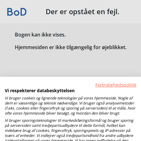
Der er opstået en fejl.
Bogen kan ikke vises.
Hjemmesiden er ikke tilgængelig for øjeblikket.
Fortrolighedspolitik
Vi respekterer databeskyttelsen
Vi bruger cookies og lignende teknologier på vores hjemmeside. Nogle af
dem er væsentlige og teknisk nødvendige. Vi bruger også analysemetoder
(f.eks. cookies eller fingeraftryk og sporing på serversiden) til at måle, hvor
ofte vores hjemmeside bliver besøgt, og hvordan den bliver brugt.
Vi bruger sporingsteknologier til markedsføringsformål og bruger sporing
på serversiden samt tredjepartsudbydere til dette formål, hvilket kan
indebære brug af cookies, fingeraftryk, sporingspixels og IP-adresser på
tværs af enheder. Vi indlejrer også tredjepartsindhold fra andre udbydere
(videoplatforme) på vores hjemmeside. Vi har ingen indflydelse på den