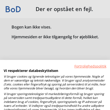
Der er opstået en fejl.
Bogen kan ikke vises.
Hjemmesiden er ikke tilgængelig for øjeblikket.
Fortrolighedspolitik
Vi respekterer databeskyttelsen
Vi bruger cookies og lignende teknologier på vores hjemmeside. Nogle af
dem er væsentlige og teknisk nødvendige. Vi bruger også analysemetoder
(f.eks. cookies eller fingeraftryk og sporing på serversiden) til at måle, hvor
ofte vores hjemmeside bliver besøgt, og hvordan den bliver brugt.
Vi bruger sporingsteknologier til markedsføringsformål og bruger sporing
på serversiden samt tredjepartsudbydere til dette formål, hvilket kan
indebære brug af cookies, fingeraftryk, sporingspixels og IP-adresser på
tværs af enheder. Vi indlejrer også tredjepartsindhold fra andre udbydere
(videoplatforme) på vores hjemmeside. Vi har ingen indflydelse på den