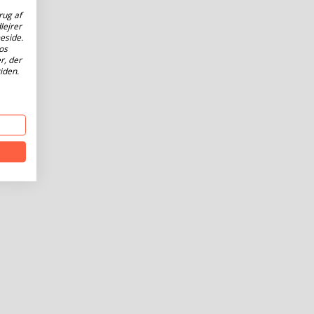
rug af
lejrer
eside.
os
r, der
iden.