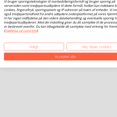
Vi bruger sporingsteknologier til markedsføringsformål og bruger sporing på
serversiden samt tredjepartsudbydere til dette formål, hvilket kan indebære b
cookies, fingeraftryk, sporingspixels og IP-adresser på tværs af enheder. Vi ind
også tredjepartsindhold fra andre udbydere (videoplatforme) på vores hjemm
Vi har ingen indflydelse på den videre databehandling og eventuelle sporing h
tredjepartsudbyderen. Med din indstilling giver du dit samtykke til de processe
er beskrevet ovenfor. Du kan tilbagekalde dit samtykke med virkning for fremt
(
Hæftelse og copyright
)
Nægt
Nej, tilpas cookies
Accepter alle