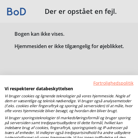
Der er opstået en fejl.
Bogen kan ikke vises.
Hjemmesiden er ikke tilgængelig for øjeblikket.
Fortrolighedspolitik
Vi respekterer databeskyttelsen
Vi bruger cookies og lignende teknologier på vores hjemmeside. Nogle af
dem er væsentlige og teknisk nødvendige. Vi bruger også analysemetoder
(f.eks. cookies eller fingeraftryk og sporing på serversiden) til at måle, hvor
ofte vores hjemmeside bliver besøgt, og hvordan den bliver brugt.
Vi bruger sporingsteknologier til markedsføringsformål og bruger sporing
på serversiden samt tredjepartsudbydere til dette formål, hvilket kan
indebære brug af cookies, fingeraftryk, sporingspixels og IP-adresser på
tværs af enheder. Vi indlejrer også tredjepartsindhold fra andre udbydere
(videoplatforme) på vores hjemmeside. Vi har ingen indflydelse på den