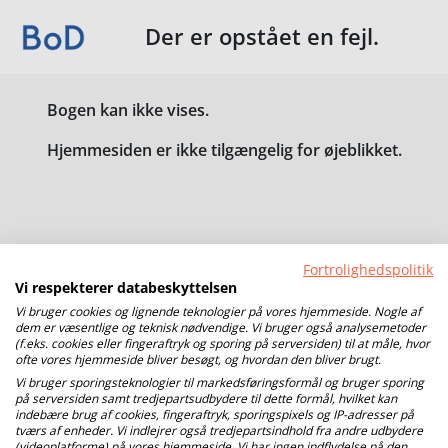
Der er opstået en fejl.
Bogen kan ikke vises.
Hjemmesiden er ikke tilgængelig for øjeblikket.
Fortrolighedspolitik
Vi respekterer databeskyttelsen
Vi bruger cookies og lignende teknologier på vores hjemmeside. Nogle af
dem er væsentlige og teknisk nødvendige. Vi bruger også analysemetoder
(f.eks. cookies eller fingeraftryk og sporing på serversiden) til at måle, hvor
ofte vores hjemmeside bliver besøgt, og hvordan den bliver brugt.
Vi bruger sporingsteknologier til markedsføringsformål og bruger sporing
på serversiden samt tredjepartsudbydere til dette formål, hvilket kan
indebære brug af cookies, fingeraftryk, sporingspixels og IP-adresser på
tværs af enheder. Vi indlejrer også tredjepartsindhold fra andre udbydere
(videoplatforme) på vores hjemmeside. Vi har ingen indflydelse på den