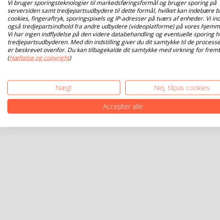
Vi bruger sporingsteknologier til markedsføringsformål og bruger sporing på
serversiden samt tredjepartsudbydere til dette formål, hvilket kan indebære b
cookies, fingeraftryk, sporingspixels og IP-adresser på tværs af enheder. Vi ind
også tredjepartsindhold fra andre udbydere (videoplatforme) på vores hjemm
Vi har ingen indflydelse på den videre databehandling og eventuelle sporing h
tredjepartsudbyderen. Med din indstilling giver du dit samtykke til de processe
er beskrevet ovenfor. Du kan tilbagekalde dit samtykke med virkning for fremt
(
Hæftelse og copyright
)
Nægt
Nej, tilpas cookies
Accepter alle