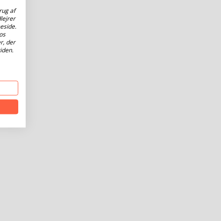
rug af
lejrer
eside.
os
r, der
iden.