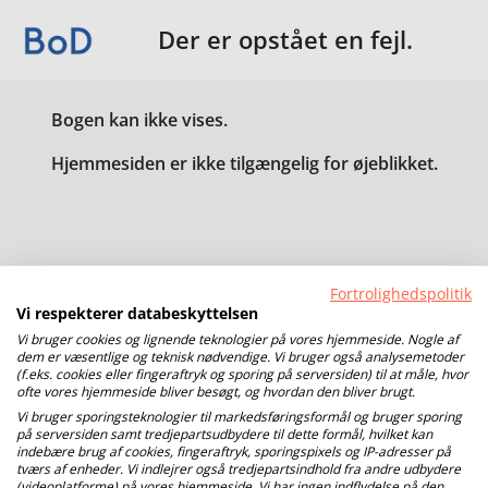
Der er opstået en fejl.
Bogen kan ikke vises.
Hjemmesiden er ikke tilgængelig for øjeblikket.
Fortrolighedspolitik
Vi respekterer databeskyttelsen
Vi bruger cookies og lignende teknologier på vores hjemmeside. Nogle af
dem er væsentlige og teknisk nødvendige. Vi bruger også analysemetoder
(f.eks. cookies eller fingeraftryk og sporing på serversiden) til at måle, hvor
ofte vores hjemmeside bliver besøgt, og hvordan den bliver brugt.
Vi bruger sporingsteknologier til markedsføringsformål og bruger sporing
på serversiden samt tredjepartsudbydere til dette formål, hvilket kan
indebære brug af cookies, fingeraftryk, sporingspixels og IP-adresser på
tværs af enheder. Vi indlejrer også tredjepartsindhold fra andre udbydere
(videoplatforme) på vores hjemmeside. Vi har ingen indflydelse på den