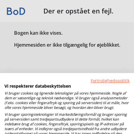
Der er opstået en fejl.
Bogen kan ikke vises.
Hjemmesiden er ikke tilgængelig for øjeblikket.
Fortrolighedspolitik
Vi respekterer databeskyttelsen
Vi bruger cookies og lignende teknologier på vores hjemmeside. Nogle af
dem er væsentlige og teknisk nødvendige. Vi bruger også analysemetoder
(f.eks. cookies eller fingeraftryk og sporing på serversiden) til at måle, hvor
ofte vores hjemmeside bliver besøgt, og hvordan den bliver brugt.
Vi bruger sporingsteknologier til markedsføringsformål og bruger sporing
på serversiden samt tredjepartsudbydere til dette formål, hvilket kan
indebære brug af cookies, fingeraftryk, sporingspixels og IP-adresser på
tværs af enheder. Vi indlejrer også tredjepartsindhold fra andre udbydere
(videoplatforme) på vores hjemmeside. Vi har ingen indflydelse på den