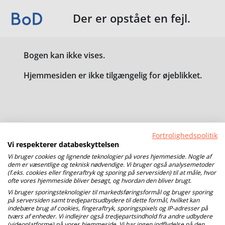
Der er opstået en fejl.
Bogen kan ikke vises.
Hjemmesiden er ikke tilgængelig for øjeblikket.
Fortrolighedspolitik
Vi respekterer databeskyttelsen
Vi bruger cookies og lignende teknologier på vores hjemmeside. Nogle af
dem er væsentlige og teknisk nødvendige. Vi bruger også analysemetoder
(f.eks. cookies eller fingeraftryk og sporing på serversiden) til at måle, hvor
ofte vores hjemmeside bliver besøgt, og hvordan den bliver brugt.
Vi bruger sporingsteknologier til markedsføringsformål og bruger sporing
på serversiden samt tredjepartsudbydere til dette formål, hvilket kan
indebære brug af cookies, fingeraftryk, sporingspixels og IP-adresser på
tværs af enheder. Vi indlejrer også tredjepartsindhold fra andre udbydere
(videoplatforme) på vores hjemmeside. Vi har ingen indflydelse på den