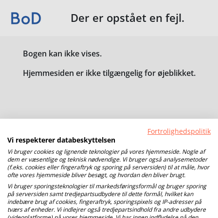
Der er opstået en fejl.
Bogen kan ikke vises.
Hjemmesiden er ikke tilgængelig for øjeblikket.
Fortrolighedspolitik
Vi respekterer databeskyttelsen
Vi bruger cookies og lignende teknologier på vores hjemmeside. Nogle af
dem er væsentlige og teknisk nødvendige. Vi bruger også analysemetoder
(f.eks. cookies eller fingeraftryk og sporing på serversiden) til at måle, hvor
ofte vores hjemmeside bliver besøgt, og hvordan den bliver brugt.
Vi bruger sporingsteknologier til markedsføringsformål og bruger sporing
på serversiden samt tredjepartsudbydere til dette formål, hvilket kan
indebære brug af cookies, fingeraftryk, sporingspixels og IP-adresser på
tværs af enheder. Vi indlejrer også tredjepartsindhold fra andre udbydere
(videoplatforme) på vores hjemmeside. Vi har ingen indflydelse på den