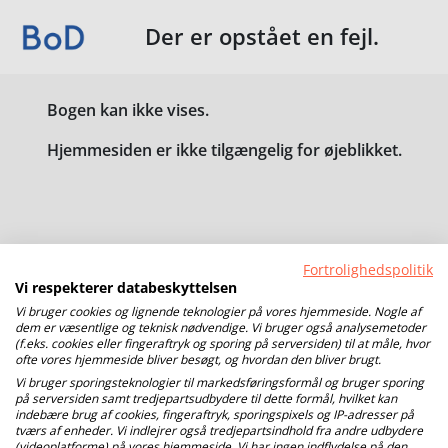
Der er opstået en fejl.
Bogen kan ikke vises.
Hjemmesiden er ikke tilgængelig for øjeblikket.
Fortrolighedspolitik
Vi respekterer databeskyttelsen
Vi bruger cookies og lignende teknologier på vores hjemmeside. Nogle af
dem er væsentlige og teknisk nødvendige. Vi bruger også analysemetoder
(f.eks. cookies eller fingeraftryk og sporing på serversiden) til at måle, hvor
ofte vores hjemmeside bliver besøgt, og hvordan den bliver brugt.
Vi bruger sporingsteknologier til markedsføringsformål og bruger sporing
på serversiden samt tredjepartsudbydere til dette formål, hvilket kan
indebære brug af cookies, fingeraftryk, sporingspixels og IP-adresser på
tværs af enheder. Vi indlejrer også tredjepartsindhold fra andre udbydere
(videoplatforme) på vores hjemmeside. Vi har ingen indflydelse på den