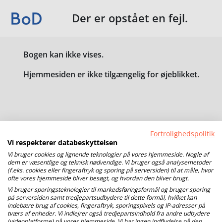
Der er opstået en fejl.
Bogen kan ikke vises.
Hjemmesiden er ikke tilgængelig for øjeblikket.
Fortrolighedspolitik
Vi respekterer databeskyttelsen
Vi bruger cookies og lignende teknologier på vores hjemmeside. Nogle af
dem er væsentlige og teknisk nødvendige. Vi bruger også analysemetoder
(f.eks. cookies eller fingeraftryk og sporing på serversiden) til at måle, hvor
ofte vores hjemmeside bliver besøgt, og hvordan den bliver brugt.
Vi bruger sporingsteknologier til markedsføringsformål og bruger sporing
på serversiden samt tredjepartsudbydere til dette formål, hvilket kan
indebære brug af cookies, fingeraftryk, sporingspixels og IP-adresser på
tværs af enheder. Vi indlejrer også tredjepartsindhold fra andre udbydere
(videoplatforme) på vores hjemmeside. Vi har ingen indflydelse på den