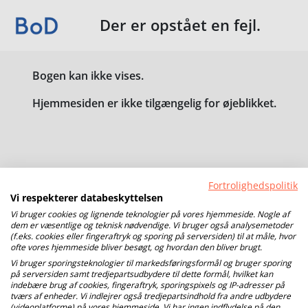
Der er opstået en fejl.
Bogen kan ikke vises.
Hjemmesiden er ikke tilgængelig for øjeblikket.
Fortrolighedspolitik
Vi respekterer databeskyttelsen
Vi bruger cookies og lignende teknologier på vores hjemmeside. Nogle af
dem er væsentlige og teknisk nødvendige. Vi bruger også analysemetoder
(f.eks. cookies eller fingeraftryk og sporing på serversiden) til at måle, hvor
ofte vores hjemmeside bliver besøgt, og hvordan den bliver brugt.
Vi bruger sporingsteknologier til markedsføringsformål og bruger sporing
på serversiden samt tredjepartsudbydere til dette formål, hvilket kan
indebære brug af cookies, fingeraftryk, sporingspixels og IP-adresser på
tværs af enheder. Vi indlejrer også tredjepartsindhold fra andre udbydere
(videoplatforme) på vores hjemmeside. Vi har ingen indflydelse på den