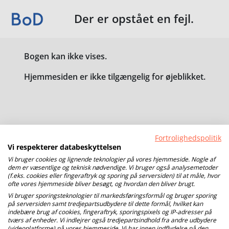
Der er opstået en fejl.
Bogen kan ikke vises.
Hjemmesiden er ikke tilgængelig for øjeblikket.
Fortrolighedspolitik
Vi respekterer databeskyttelsen
Vi bruger cookies og lignende teknologier på vores hjemmeside. Nogle af
dem er væsentlige og teknisk nødvendige. Vi bruger også analysemetoder
(f.eks. cookies eller fingeraftryk og sporing på serversiden) til at måle, hvor
ofte vores hjemmeside bliver besøgt, og hvordan den bliver brugt.
Vi bruger sporingsteknologier til markedsføringsformål og bruger sporing
på serversiden samt tredjepartsudbydere til dette formål, hvilket kan
indebære brug af cookies, fingeraftryk, sporingspixels og IP-adresser på
tværs af enheder. Vi indlejrer også tredjepartsindhold fra andre udbydere
(videoplatforme) på vores hjemmeside. Vi har ingen indflydelse på den