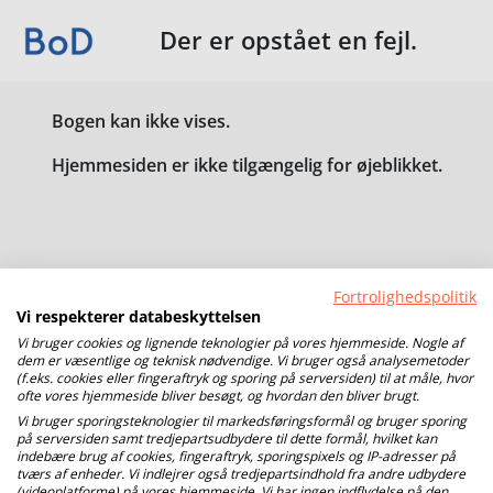
Der er opstået en fejl.
Bogen kan ikke vises.
Hjemmesiden er ikke tilgængelig for øjeblikket.
Fortrolighedspolitik
Vi respekterer databeskyttelsen
Vi bruger cookies og lignende teknologier på vores hjemmeside. Nogle af
dem er væsentlige og teknisk nødvendige. Vi bruger også analysemetoder
(f.eks. cookies eller fingeraftryk og sporing på serversiden) til at måle, hvor
ofte vores hjemmeside bliver besøgt, og hvordan den bliver brugt.
Vi bruger sporingsteknologier til markedsføringsformål og bruger sporing
på serversiden samt tredjepartsudbydere til dette formål, hvilket kan
indebære brug af cookies, fingeraftryk, sporingspixels og IP-adresser på
tværs af enheder. Vi indlejrer også tredjepartsindhold fra andre udbydere
(videoplatforme) på vores hjemmeside. Vi har ingen indflydelse på den