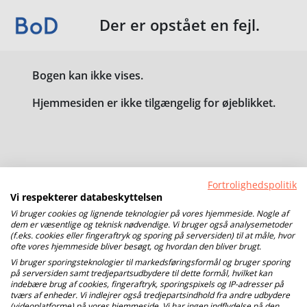
Der er opstået en fejl.
Bogen kan ikke vises.
Hjemmesiden er ikke tilgængelig for øjeblikket.
Fortrolighedspolitik
Vi respekterer databeskyttelsen
Vi bruger cookies og lignende teknologier på vores hjemmeside. Nogle af
dem er væsentlige og teknisk nødvendige. Vi bruger også analysemetoder
(f.eks. cookies eller fingeraftryk og sporing på serversiden) til at måle, hvor
ofte vores hjemmeside bliver besøgt, og hvordan den bliver brugt.
Vi bruger sporingsteknologier til markedsføringsformål og bruger sporing
på serversiden samt tredjepartsudbydere til dette formål, hvilket kan
indebære brug af cookies, fingeraftryk, sporingspixels og IP-adresser på
tværs af enheder. Vi indlejrer også tredjepartsindhold fra andre udbydere
(videoplatforme) på vores hjemmeside. Vi har ingen indflydelse på den