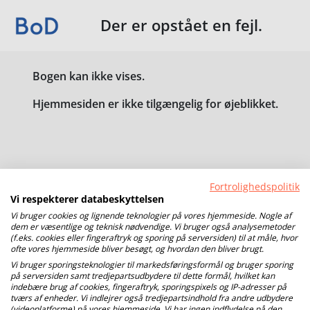
Der er opstået en fejl.
Bogen kan ikke vises.
Hjemmesiden er ikke tilgængelig for øjeblikket.
Fortrolighedspolitik
Vi respekterer databeskyttelsen
Vi bruger cookies og lignende teknologier på vores hjemmeside. Nogle af
dem er væsentlige og teknisk nødvendige. Vi bruger også analysemetoder
(f.eks. cookies eller fingeraftryk og sporing på serversiden) til at måle, hvor
ofte vores hjemmeside bliver besøgt, og hvordan den bliver brugt.
Vi bruger sporingsteknologier til markedsføringsformål og bruger sporing
på serversiden samt tredjepartsudbydere til dette formål, hvilket kan
indebære brug af cookies, fingeraftryk, sporingspixels og IP-adresser på
tværs af enheder. Vi indlejrer også tredjepartsindhold fra andre udbydere
(videoplatforme) på vores hjemmeside. Vi har ingen indflydelse på den