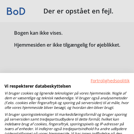
Der er opstået en fejl.
Bogen kan ikke vises.
Hjemmesiden er ikke tilgængelig for øjeblikket.
Fortrolighedspolitik
Vi respekterer databeskyttelsen
Vi bruger cookies og lignende teknologier på vores hjemmeside. Nogle af
dem er væsentlige og teknisk nødvendige. Vi bruger også analysemetoder
(f.eks. cookies eller fingeraftryk og sporing på serversiden) til at måle, hvor
ofte vores hjemmeside bliver besøgt, og hvordan den bliver brugt.
Vi bruger sporingsteknologier til markedsføringsformål og bruger sporing
på serversiden samt tredjepartsudbydere til dette formål, hvilket kan
indebære brug af cookies, fingeraftryk, sporingspixels og IP-adresser på
tværs af enheder. Vi indlejrer også tredjepartsindhold fra andre udbydere
(videoplatforme) på vores hjemmeside. Vi har ingen indflydelse på den