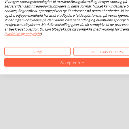
Vi bruger sporingsteknologier til markedsføringsformål og bruger sporing på
serversiden samt tredjepartsudbydere til dette formål, hvilket kan indebære b
cookies, fingeraftryk, sporingspixels og IP-adresser på tværs af enheder. Vi ind
også tredjepartsindhold fra andre udbydere (videoplatforme) på vores hjemm
Vi har ingen indflydelse på den videre databehandling og eventuelle sporing h
tredjepartsudbyderen. Med din indstilling giver du dit samtykke til de processe
er beskrevet ovenfor. Du kan tilbagekalde dit samtykke med virkning for fremt
(
Hæftelse og copyright
)
Nægt
Nej, tilpas cookies
Accepter alle