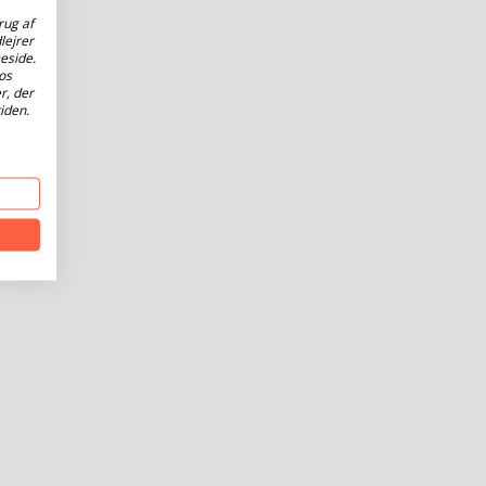
rug af
lejrer
eside.
os
r, der
iden.