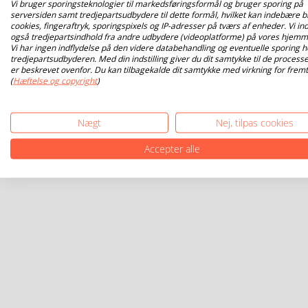
Vi bruger sporingsteknologier til markedsføringsformål og bruger sporing på
serversiden samt tredjepartsudbydere til dette formål, hvilket kan indebære b
cookies, fingeraftryk, sporingspixels og IP-adresser på tværs af enheder. Vi ind
også tredjepartsindhold fra andre udbydere (videoplatforme) på vores hjemm
Vi har ingen indflydelse på den videre databehandling og eventuelle sporing h
tredjepartsudbyderen. Med din indstilling giver du dit samtykke til de processe
er beskrevet ovenfor. Du kan tilbagekalde dit samtykke med virkning for fremt
(
Hæftelse og copyright
)
Nægt
Nej, tilpas cookies
Accepter alle