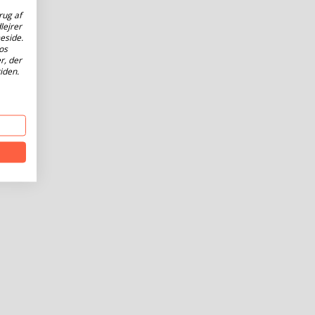
rug af
lejrer
eside.
os
r, der
iden.