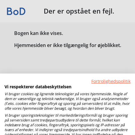
Der er opstået en fejl.
Bogen kan ikke vises.
Hjemmesiden er ikke tilgængelig for øjeblikket.
Fortrolighedspolitik
Vi respekterer databeskyttelsen
Vi bruger cookies og lignende teknologier på vores hjemmeside. Nogle af
dem er væsentlige og teknisk nødvendige. Vi bruger også analysemetoder
(f.eks. cookies eller fingeraftryk og sporing på serversiden) til at måle, hvor
ofte vores hjemmeside bliver besøgt, og hvordan den bliver brugt.
Vi bruger sporingsteknologier til markedsføringsformål og bruger sporing
på serversiden samt tredjepartsudbydere til dette formål, hvilket kan
indebære brug af cookies, fingeraftryk, sporingspixels og IP-adresser på
tværs af enheder. Vi indlejrer også tredjepartsindhold fra andre udbydere
(videoplatforme) på vores hjemmeside. Vi har ingen indflydelse på den