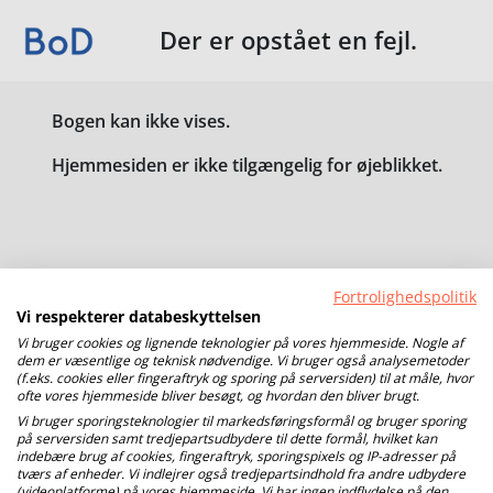
Der er opstået en fejl.
Bogen kan ikke vises.
Hjemmesiden er ikke tilgængelig for øjeblikket.
Fortrolighedspolitik
Vi respekterer databeskyttelsen
Vi bruger cookies og lignende teknologier på vores hjemmeside. Nogle af
dem er væsentlige og teknisk nødvendige. Vi bruger også analysemetoder
(f.eks. cookies eller fingeraftryk og sporing på serversiden) til at måle, hvor
ofte vores hjemmeside bliver besøgt, og hvordan den bliver brugt.
Vi bruger sporingsteknologier til markedsføringsformål og bruger sporing
på serversiden samt tredjepartsudbydere til dette formål, hvilket kan
indebære brug af cookies, fingeraftryk, sporingspixels og IP-adresser på
tværs af enheder. Vi indlejrer også tredjepartsindhold fra andre udbydere
(videoplatforme) på vores hjemmeside. Vi har ingen indflydelse på den