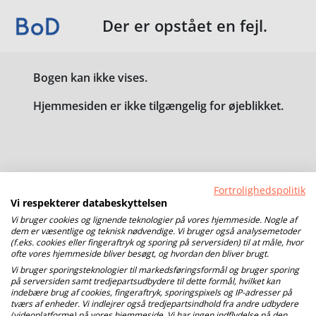
Der er opstået en fejl.
Bogen kan ikke vises.
Hjemmesiden er ikke tilgængelig for øjeblikket.
Fortrolighedspolitik
Vi respekterer databeskyttelsen
Vi bruger cookies og lignende teknologier på vores hjemmeside. Nogle af
dem er væsentlige og teknisk nødvendige. Vi bruger også analysemetoder
(f.eks. cookies eller fingeraftryk og sporing på serversiden) til at måle, hvor
ofte vores hjemmeside bliver besøgt, og hvordan den bliver brugt.
Vi bruger sporingsteknologier til markedsføringsformål og bruger sporing
på serversiden samt tredjepartsudbydere til dette formål, hvilket kan
indebære brug af cookies, fingeraftryk, sporingspixels og IP-adresser på
tværs af enheder. Vi indlejrer også tredjepartsindhold fra andre udbydere
(videoplatforme) på vores hjemmeside. Vi har ingen indflydelse på den