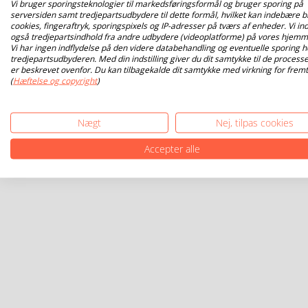
Vi bruger sporingsteknologier til markedsføringsformål og bruger sporing på
serversiden samt tredjepartsudbydere til dette formål, hvilket kan indebære b
cookies, fingeraftryk, sporingspixels og IP-adresser på tværs af enheder. Vi ind
også tredjepartsindhold fra andre udbydere (videoplatforme) på vores hjemm
Vi har ingen indflydelse på den videre databehandling og eventuelle sporing h
tredjepartsudbyderen. Med din indstilling giver du dit samtykke til de processe
er beskrevet ovenfor. Du kan tilbagekalde dit samtykke med virkning for fremt
(
Hæftelse og copyright
)
Nægt
Nej, tilpas cookies
Accepter alle