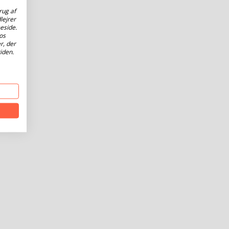
rug af
lejrer
eside.
os
r, der
iden.