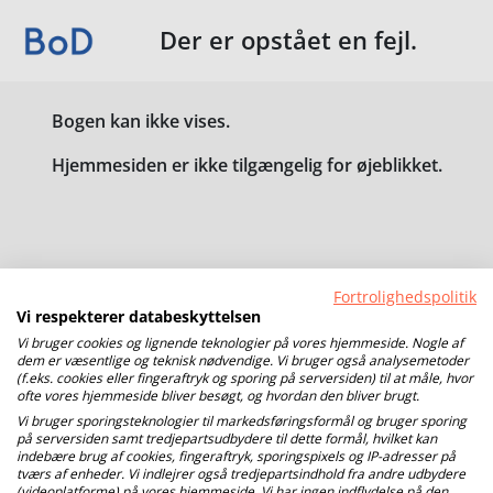
Der er opstået en fejl.
Bogen kan ikke vises.
Hjemmesiden er ikke tilgængelig for øjeblikket.
Fortrolighedspolitik
Vi respekterer databeskyttelsen
Vi bruger cookies og lignende teknologier på vores hjemmeside. Nogle af
dem er væsentlige og teknisk nødvendige. Vi bruger også analysemetoder
(f.eks. cookies eller fingeraftryk og sporing på serversiden) til at måle, hvor
ofte vores hjemmeside bliver besøgt, og hvordan den bliver brugt.
Vi bruger sporingsteknologier til markedsføringsformål og bruger sporing
på serversiden samt tredjepartsudbydere til dette formål, hvilket kan
indebære brug af cookies, fingeraftryk, sporingspixels og IP-adresser på
tværs af enheder. Vi indlejrer også tredjepartsindhold fra andre udbydere
(videoplatforme) på vores hjemmeside. Vi har ingen indflydelse på den