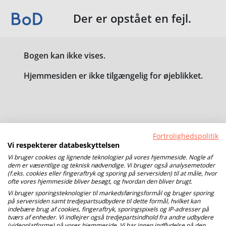
Der er opstået en fejl.
Bogen kan ikke vises.
Hjemmesiden er ikke tilgængelig for øjeblikket.
Fortrolighedspolitik
Vi respekterer databeskyttelsen
Vi bruger cookies og lignende teknologier på vores hjemmeside. Nogle af
dem er væsentlige og teknisk nødvendige. Vi bruger også analysemetoder
(f.eks. cookies eller fingeraftryk og sporing på serversiden) til at måle, hvor
ofte vores hjemmeside bliver besøgt, og hvordan den bliver brugt.
Vi bruger sporingsteknologier til markedsføringsformål og bruger sporing
på serversiden samt tredjepartsudbydere til dette formål, hvilket kan
indebære brug af cookies, fingeraftryk, sporingspixels og IP-adresser på
tværs af enheder. Vi indlejrer også tredjepartsindhold fra andre udbydere
(videoplatforme) på vores hjemmeside. Vi har ingen indflydelse på den