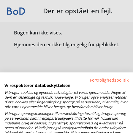
Der er opstået en fejl.
Bogen kan ikke vises.
Hjemmesiden er ikke tilgængelig for øjeblikket.
Fortrolighedspolitik
Vi respekterer databeskyttelsen
Vi bruger cookies og lignende teknologier på vores hjemmeside. Nogle af
dem er væsentlige og teknisk nødvendige. Vi bruger også analysemetoder
(f.eks. cookies eller fingeraftryk og sporing på serversiden) til at måle, hvor
ofte vores hjemmeside bliver besøgt, og hvordan den bliver brugt.
Vi bruger sporingsteknologier til markedsføringsformål og bruger sporing
på serversiden samt tredjepartsudbydere til dette formål, hvilket kan
indebære brug af cookies, fingeraftryk, sporingspixels og IP-adresser på
tværs af enheder. Vi indlejrer også tredjepartsindhold fra andre udbydere
(videoplatforme) på vores hjemmeside. Vi har ingen indflydelse på den