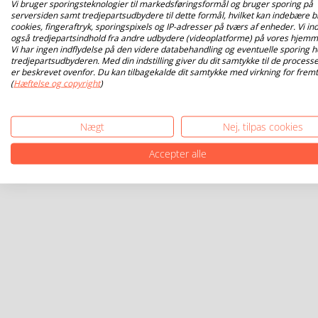
Vi bruger sporingsteknologier til markedsføringsformål og bruger sporing på
serversiden samt tredjepartsudbydere til dette formål, hvilket kan indebære b
cookies, fingeraftryk, sporingspixels og IP-adresser på tværs af enheder. Vi ind
også tredjepartsindhold fra andre udbydere (videoplatforme) på vores hjemm
Vi har ingen indflydelse på den videre databehandling og eventuelle sporing h
tredjepartsudbyderen. Med din indstilling giver du dit samtykke til de processe
er beskrevet ovenfor. Du kan tilbagekalde dit samtykke med virkning for fremt
(
Hæftelse og copyright
)
Nægt
Nej, tilpas cookies
Accepter alle