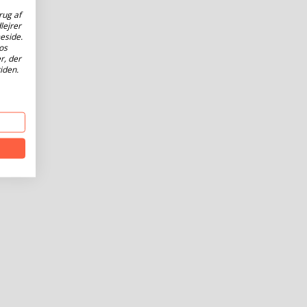
rug af
lejrer
eside.
os
r, der
iden.