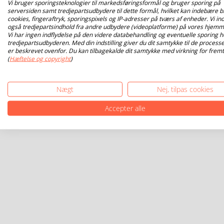
Vi bruger sporingsteknologier til markedsføringsformål og bruger sporing på
serversiden samt tredjepartsudbydere til dette formål, hvilket kan indebære b
cookies, fingeraftryk, sporingspixels og IP-adresser på tværs af enheder. Vi ind
også tredjepartsindhold fra andre udbydere (videoplatforme) på vores hjemm
Vi har ingen indflydelse på den videre databehandling og eventuelle sporing h
tredjepartsudbyderen. Med din indstilling giver du dit samtykke til de processe
er beskrevet ovenfor. Du kan tilbagekalde dit samtykke med virkning for fremt
(
Hæftelse og copyright
)
Nægt
Nej, tilpas cookies
Accepter alle