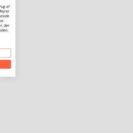
rug af
lejrer
eside.
os
r, der
iden.